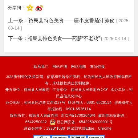
分享到：
上一条：
裕民县特色美食——疆小皮番茄汁凉皮
[ 2025-
08-14 ]
下一条：
裕民县特色美食——药膳“不老鸡”
[ 2025-08-14 ]
联系我们
网站声明
网站地图
友情链接
本站所刊登的各类新闻﹑信息和专题专栏资料，均为裕民县人民政府网版权所
有，未经授权禁止复制镜像。
开办单位：裕民县人民政府 主办单位：裕民县人民政府办公室 承办单位：裕
民县信息化中心
办公地址：裕民县巴尔鲁克西路27号 联系电话：0901-6526114 涉未成年人
举报热线：0901-6526114
版权所有：裕民县人民政府网
新ICP备17002640号
政府网站标识码：
6542250032
新公网安备：
65422502000001号
建议分辨率：1920*1080 建议浏览器Edge、Chrome