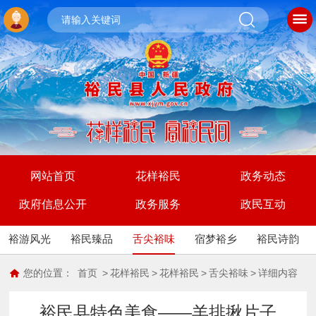
网站首页
花样裕民
政务动态
政府信息公开
政务服务
政民互动
裕游风光
裕民臻品
舌尖裕味
宿梦裕乡
裕民诗韵
您的位置：
首页
>
花样裕民
>
花样裕民
>
舌尖裕味
>
详细内容
裕民县特色美食——羊排揪片子