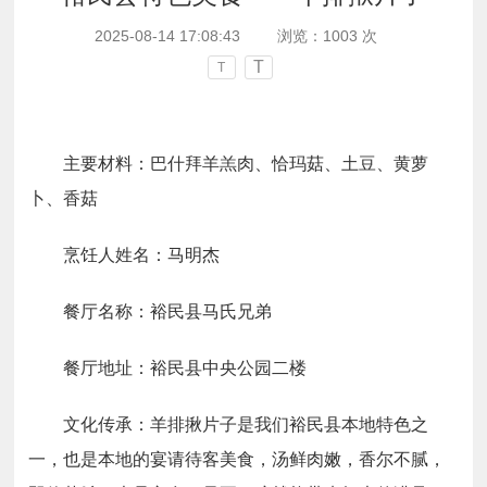
2025-08-14 17:08:43
浏览：
1003
次
T
T
主要材料：
巴什拜羊羔肉、恰玛菇、土豆、黄萝
卜、香菇
烹饪人姓名：
马明杰
餐厅名称：
裕民县马氏兄弟
餐厅地址：
裕民县中央公园二楼
文化传承：
羊排揪片子是我们裕民县本地特色之
一，也是本地的宴请待客美食，汤鲜肉嫩，香尔不腻，