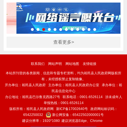
查看更多>
联系我们
网站声明
网站地图
友情链接
本站所刊登的各类新闻﹑信息和专题专栏资料，均为裕民县人民政府网版权所
有，未经授权禁止复制镜像。
开办单位：裕民县人民政府 主办单位：裕民县人民政府办公室 承办单位：裕
民县信息化中心
办公地址：裕民县巴尔鲁克西路27号 联系电话：0901-6526114 涉未成年人
举报热线：0901-6526114
版权所有：裕民县人民政府网
新ICP备17002640号
政府网站标识码：
6542250032
新公网安备：
65422502000001号
建议分辨率：1920*1080 建议浏览器Edge、Chrome