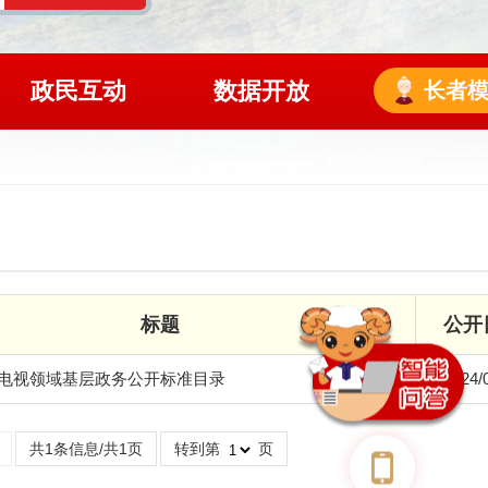
政民互动
数据开放
长者
标题
公开
电视领域基层政务公开标准目录
2024/
共1条信息/共1页
转到第
页