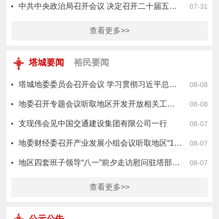
中共中央政治局召开会议 决定召开二十届五中全会 分析研究当前经济形势和经济工作 中共中央总书记习近平…
07-31
查看更多>>
塔城要闻
裕民要闻
塔城地委委员会召开会议 学习贯彻习近平总书记重要讲话精神 研究部署乡村振兴、财源建设等工作
08-08
地委召开专题会议听取地区开发开放相关工作情况汇报 用活用好开放平台 聚力办好巴克图论坛 为地区打造对…
08-08
支现伟会见中国交通建设集团有限公司一行
08-07
地委财经委召开产业发展小组会议听取地区“1+1+1+N”重大产业项目推进情况汇报
铸
08-07
地区四套班子领导“八一”前夕走访慰问驻塔部队官兵
裕
08-07
查看更多>>
公示公告