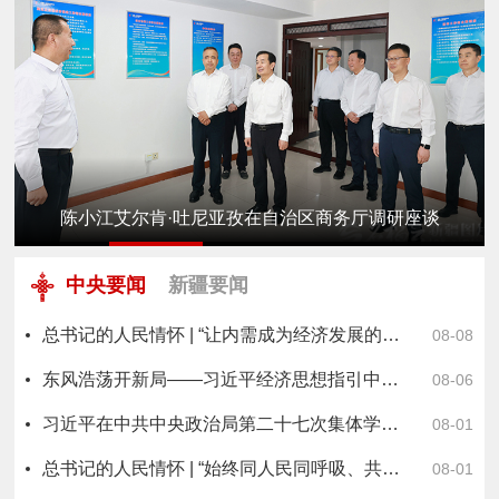
治区商务厅调研座谈
陈小江艾尔肯·吐尼亚孜在自治区
1
2
3
4
5
中央要闻
新疆要闻
总书记的人民情怀 | “让内需成为经济发展的主动力”
08-08
东风浩荡开新局——习近平经济思想指引中国经济高质量发展行稳致远
08-06
习近平在中共中央政治局第二十七次集体学习时强调 强化政治引领 深化创新发展 高质量推进国防和军队现代化
08-01
总书记的人民情怀 | “始终同人民同呼吸、共命运、心连心”
08-01