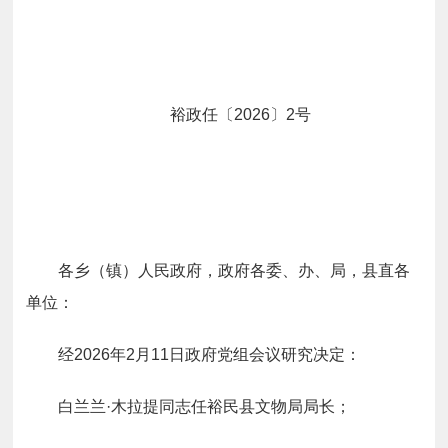
裕政任〔
202
6
〕
2
号
各乡
（
镇
）
人民
政府，政府各委、办、局，县直各
单位：
经
2026
年
2
月
11
日政府党组会议研究决定：
白兰
兰
·
木拉提同志任裕民县文物局局长；