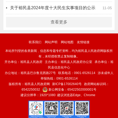
关于裕民县2024年度十大民生实事项目的公示
11-05
查看更多
联系我们
网站声明
网站地图
友情链接
本站所刊登的各类新闻﹑信息和专题专栏资料，均为裕民县人民政府网版权所
有，未经授权禁止复制镜像。
开办单位：裕民县人民政府 主办单位：裕民县人民政府办公室 承办单位：裕
民县信息化中心
办公地址：裕民县巴尔鲁克西路27号 联系电话：0901-6526114 涉未成年人
举报热线：0901-6526114
版权所有：裕民县人民政府网
新ICP备17002640号
政府网站标识码：
6542250032
新公网安备：
65422502000001号
建议分辨率：1920*1080 建议浏览器Edge、Chrome