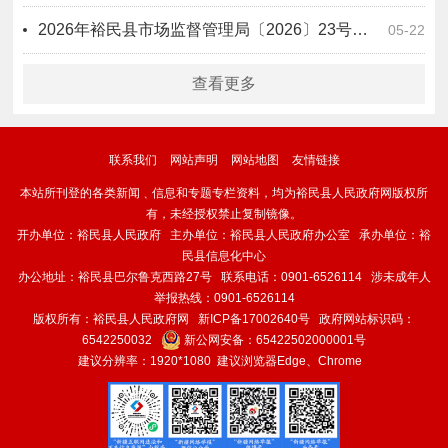
2026年裕民县市场监督管理局〔2026〕23号化妆品违法案件行政处罚信息公开表
05-22
查看更多
联系我们
网站声明
网站地图
友情链接
本站所刊登的各类新闻﹑信息和专题专栏资料，均为裕民县人民政府网版权所
有，未经授权禁止复制镜像。
开办单位：裕民县人民政府 主办单位：裕民县人民政府办公室 承办单位：裕
民县信息化中心
办公地址：裕民县巴尔鲁克西路27号 联系电话：0901-6526114 涉未成年人
举报热线：0901-6526114
版权所有：裕民县人民政府网
新ICP备17002640号
政府网站标识码：
6542250032
新公网安备：
65422502000001号
建议分辨率：1920*1080 建议浏览器Edge、Chrome