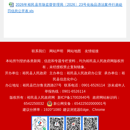
2026年裕民县市场监督管理局〔2026〕23号化妆品违法案件行政处
罚信息公开表.xls
联系我们
网站声明
网站地图
友情链接
本站所刊登的各类新闻﹑信息和专题专栏资料，均为裕民县人民政府网版权所
有，未经授权禁止复制镜像。
开办单位：裕民县人民政府 主办单位：裕民县人民政府办公室 承办单位：裕
民县信息化中心
办公地址：裕民县巴尔鲁克西路27号 联系电话：0901-6526114 涉未成年人
举报热线：0901-6526114
版权所有：裕民县人民政府网
新ICP备17002640号
政府网站标识码：
6542250032
新公网安备：
65422502000001号
建议分辨率：1920*1080 建议浏览器Edge、Chrome