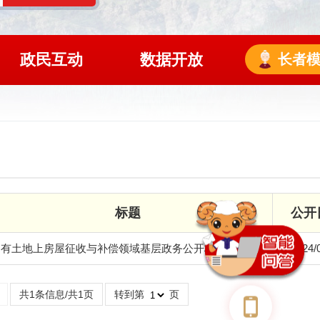
政民互动
数据开放
长者
标题
公开
国有土地上房屋征收与补偿领域基层政务公开标准目录
2024/
共1条信息/共1页
转到第
页