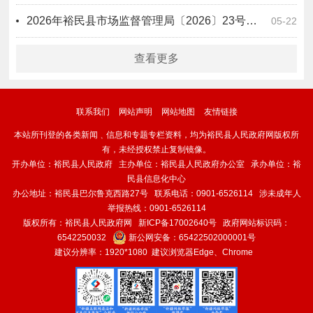
2026年裕民县市场监督管理局〔2026〕23号化妆品违法案件行政处罚信息公开表
05-22
查看更多
联系我们
网站声明
网站地图
友情链接
本站所刊登的各类新闻﹑信息和专题专栏资料，均为裕民县人民政府网版权所
有，未经授权禁止复制镜像。
开办单位：裕民县人民政府 主办单位：裕民县人民政府办公室 承办单位：裕
民县信息化中心
办公地址：裕民县巴尔鲁克西路27号 联系电话：0901-6526114 涉未成年人
举报热线：0901-6526114
版权所有：裕民县人民政府网
新ICP备17002640号
政府网站标识码：
6542250032
新公网安备：
65422502000001号
建议分辨率：1920*1080 建议浏览器Edge、Chrome