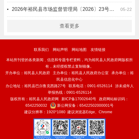
2026年裕民县市场监督管理局〔2026〕23号化妆品违法案件行政处罚信息公开表
05-22
查看更多
联系我们
网站声明
网站地图
友情链接
本站所刊登的各类新闻﹑信息和专题专栏资料，均为裕民县人民政府网版权所
有，未经授权禁止复制镜像。
开办单位：裕民县人民政府 主办单位：裕民县人民政府办公室 承办单位：裕
民县信息化中心
办公地址：裕民县巴尔鲁克西路27号 联系电话：0901-6526114 涉未成年人
举报热线：0901-6526114
版权所有：裕民县人民政府网
新ICP备17002640号
政府网站标识码：
6542250032
新公网安备：
65422502000001号
建议分辨率：1920*1080 建议浏览器Edge、Chrome