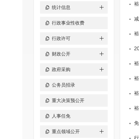
裕
统计信息
减
行政事业性收费
裕
行政许可
2
财政公开
裕
政府采购
裕
公务员招录
裕
重大决策预公开
裕
人事任免
免
重点领域公开
行