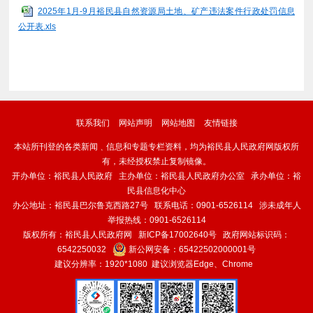
2025年1月-9月裕民县自然资源局土地、矿产违法案件行政处罚信息
公开表.xls
联系我们
网站声明
网站地图
友情链接
本站所刊登的各类新闻﹑信息和专题专栏资料，均为裕民县人民政府网版权所
有，未经授权禁止复制镜像。
开办单位：裕民县人民政府 主办单位：裕民县人民政府办公室 承办单位：裕
民县信息化中心
办公地址：裕民县巴尔鲁克西路27号 联系电话：0901-6526114 涉未成年人
举报热线：0901-6526114
版权所有：裕民县人民政府网
新ICP备17002640号
政府网站标识码：
6542250032
新公网安备：
65422502000001号
建议分辨率：1920*1080 建议浏览器Edge、Chrome