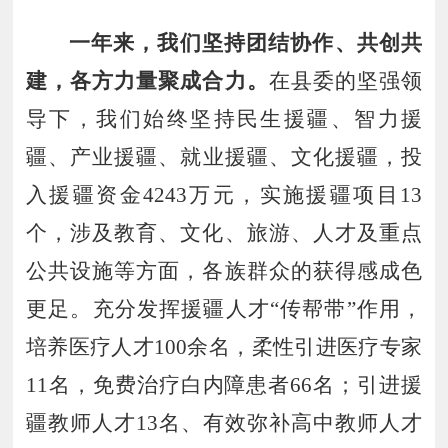
一年来
，
我们坚持团结协作
、
共创共
建
，
各方力量聚成合力
。
在县委的坚强领
导下，我们始终坚持
民生援疆
、
智力援
疆
、
产业援疆
、
就业援疆
、
文化
援
疆
，
投
入
援疆资金
4243
万元，实施援疆项目
13
个，
涉及教育、文化、旅游、人才及重点
公共设施等方面，
各族群众的获得感成色
更足
。
充分
发挥援疆人才
“传
帮带
”作用，
培养医疗人才
100
余名，
柔性引进
医疗专家
11
名，
免费治疗白内障患者
66
名；引进
援
疆
教师
人才
13
名
、
有效弥补高中教师人才