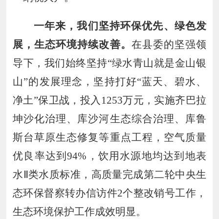
一年来
，
我们坚持环保优先
、
绿色发
展
，
生态环境持续改善
。
在县委的坚强领
导下，我们始终坚持
“绿水青山就是金山银
山”的发展理念，
坚持打好
“蓝天、碧水、
净土”保卫战，投入
1253
万元，实施
齐巴拉
坤沙化治理、库沙河生态综合治理、库鲁
斯台草原生态修复等重点工程，
空气质量
优良率达到
94
%，饮用水源地均达到地表
水Ⅱ类水质标准，
高质量完成第二轮中央生
态环保督察转办信访件
2
个整改销号工作，
生态环境保护工作成效明显。