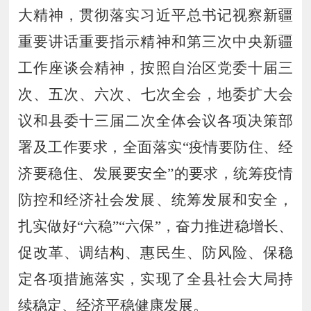
大精神，贯彻落实
习近平总书记
视察新疆
重要讲话重要指示精神和
第三次中央新疆
工作座谈会精神，
按照
自治区党委
十
届
三
次
、
五
次
、
六
次
、
七次
全会
，
地
委扩大会
议和
县委十
三
届
二
次全
体
会议
各项决策部
署及工作要求，
全面落
实
“
疫情要防住
、
经
济要稳住
、
发展要安全
”
的要求
，统筹疫情
防控和经济社会发展、统筹发展和安全，
扎实做好
“六稳”“六保”，
奋
力推进稳增长、
促改革、调结构、惠民生、防风险、保稳
定各项措施落实，实现了全县社会大
局
持
续
稳定
、
经济平稳健康发展
。