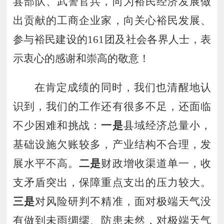
县部队、武警官兵，向为裕民经济发展做
出贡献的工商企业家，向关心裕民发展、
参与裕民建设的
161
团及社会各界
人士
，表
示衷心的感谢和崇高的敬意！
在肯定成绩的同时，我们也清醒地认
识到，我们的工作还有很多不足，还面临
不少困难和挑战：
一是
县域经济总量小，
基础设施欠账较多，产业结构不合理，发
展水平不高。
二是
财政增收渠道单一，收
支矛盾突出，保障重点支出的压力较大。
三是
对风险研判不精准，面对极端天气没
有做到未雨绸缪、防患未然，对极端天气