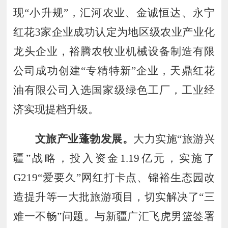
现
“小升规”，汇河农业、金诚恒达、永宁
红花
3
家企业成功认定为地区级农业产业化
龙头企业，裕腾农牧业机械设备制造有限
公司成功创建
“专精特新”企业，天鼎红花
油有限
公司入选国家级绿色工厂，工业经
济实现提档升级。
文旅产业蓬勃发展。
大力实施
“旅游兴
疆”战略，投入资金
1
.
19
亿元，实施了
G
219
“爱要久”网红打卡点、锦裕生态园改
造提升等一大批旅游项目，切实解决了“三
难一不畅”问题。与新疆广汇飞虎男篮签署