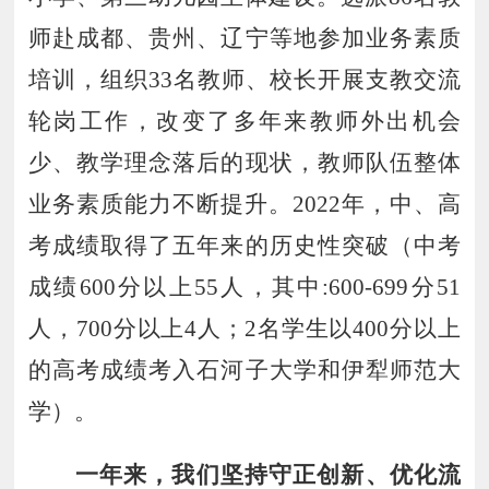
师赴成都、贵州、辽宁等地参加业务素质
培训
，组织
33
名
教师
、
校长开展支教交流
轮岗工作
，改变了多年来教师外出机会
少、教学理念落后的现状，
教师队伍整体
业务素质能力不断提升。
2022
年，中、高
考成绩取得了五年来的历史性突破
（中考
成绩
600
分
以上
55
人
，
其中
:
600
-
699
分
51
人
，
700
分以上
4
人
；
2
名学生以
400
分以上
的高考成绩考入石河子大学和伊犁师范大
学
）
。
一年来
，
我们坚持守正创新
、
优化流