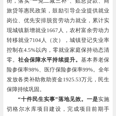
街，落实
“
一免二减三补
”、
贴息贷款
、
商
旅贷
等惠民政策，鼓励引导企业提供就业
岗位、优先安排脱贫劳动力就业，累计实
现城镇新增就业
1667
人，农村富余劳动力
转移就业
7104
人（次），
城镇登记失业率
控制在
4.5
%
以内
，
零就业家庭
保持动
态清
零
。
社会保障水平持续提升。
基本养老保
险
参保率
98
%
、
医疗保险参保率
99
%。全年
发放各类补助救助资金
1925
.
53
万元
，民生
保障持续巩固。
“
十件民生实事
”
落地见效
。一是
实施
切格尔水库项目建设，完成项目前期手