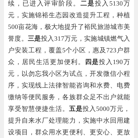
续，已进入评审阶段
。
二是
投入
5130
万
元，实施锦裕生态园改造提升工程，种植
500
亩花海，极大地提升了裕民旅游城市美
誉度。
三是
投入
317
万元，实施城镇燃气入
户安装工程，覆盖
5
个小区，惠及
723
户群
众，居民生活更加便利。
四是
投入
190
万
元，以勿忘我小区为试点，开发微信小程
序，实现线上
法律智能咨询和水费、电费
缴纳等便民服务，
各族群众足不出户就能
享受智慧便捷生活
。
五是
投入
5000
万元，
提升自来水厂处理能力，实施中水回用建
设项目，群众用水更便利、更安心、更放