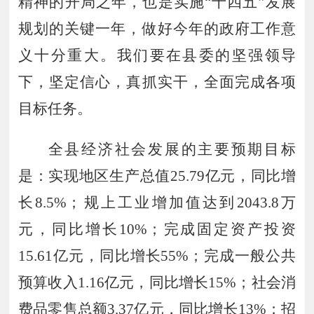
精神的开局之年，也是实施
“十四五”发展
规划的关键一年，做好今年的政府工作意
义十分重大。我们要在县委的坚强领导
下，
坚定信心
，
真抓实干
全面完成各项
，
目标任务。
全县经济社会发展的主要预期目标
是：
实现地区生产总值
25
.
79
亿元，同比增
长
8
.
5
%；
规上工业增加值达到
2043
.
8
万
元
，同比
增长
10
%；
完成固定资产投资
15
.
61
亿元，
同比增长
55
%；
完成
一般公共
预算收入
1
.
16
亿元，
同比增长
15
%；
社会消
费品零售总额
3
.
37
亿元，
同比增长
13
%
；
招