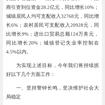
商引资到位资金
28
.
2
亿元，同比增长
10
%
；
城镇居民人均可支配收入
32768
元，同比增
长
6
%；农村居民可支配收入
20928
元，同
比增长
9
%；进出口贸易总额
124
万美元，
同比增长
20
%；城镇登记失业率控制在
4
.
5
%以内。
为实现上述目标，今年我们将
持续
抓
好以下
几个方面
工作：
一
、
坚持警钟长鸣
，
坚决维护社会大
局稳定