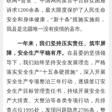
联网+督查”、中国网民留言平台群众困难
诉求
1200
余条，
最大限度保护了人民生命
安全和身体健康
，
“新十条”措施实施前，
我县是北疆唯一没有疫情的县市。
一年来
，
我们坚持压实责任
、
筑牢屏
障
，
安全生产平稳有序
。
在县委的坚强领
导下
，
我们始终坚持安全发展理念
，
严格
落实安全生产
“
十五条硬措施
”，
深入开展
安全生产专项整治三年行动
，
逐级签订安
全生产目标管理责任书
，
持续
开展安全生
产大排查
、
大整治等各类专项行动
，
共排
查点位
19
95
处
，
发现问题隐患
27
8
6
条
，
整