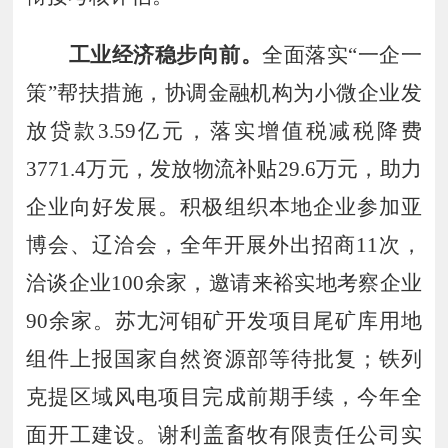
工业经济稳步向前。
全面落实
“一企一
策”帮扶措施，协调金融机构为小微企业发
放贷款
3
.
59
亿元，落实增值税减税降费
3771
.
4
万元，发放物流补贴
29
.
6
万元，助力
企业向好发展。积极组织本地企业参加亚
博会、辽洽会，全年开展外出招商
11
次，
洽谈企业
100
余家，邀请来裕实地考察企业
90
余家。
苏尢河钼矿开发项目尾矿库用地
组件上报国家自然资源部等待批复；铁列
克提区域风电项目完成前期手续，今年全
面
开工建设
。
谢利盖畜牧有限责任公司实