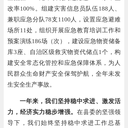
改率
100
%。
组建灾害信息员队伍
188
人
、
兼职应急分队
78
支
1100
人
，
设置应急避难
场所
11
处
，
组织开展应急教育培训工作和
预案演练
186
场（次）
，
建设应急物资储备
库
3
座
、
自治区级救灾物资代储点
1
个
，
构
建安全常态化管控和应急保障体系
，
为人
民群众生命财产安全保驾护航
，
全年未发
生安全生产事故
。
一年来
，
我们坚持稳中求进
、
激发活
力
，
经济实力稳步增强
。
在县委的坚强领
导下，我们始终坚持稳中求进工作总基