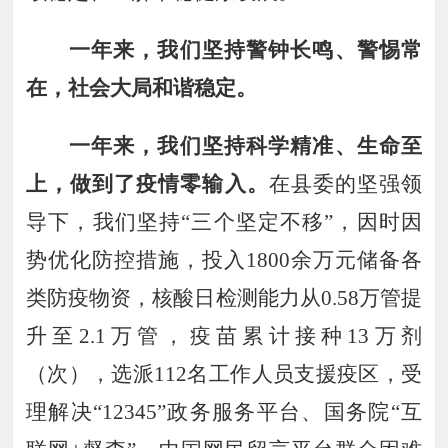
一年来
，
我们坚持警钟长鸣
、
警惕常
在
，
社会大局和谐稳定
。
一年来
，
我们坚持科学精准
、
生命至
上
，
做到了疫情零输入
。
在县委的坚强领
导下，我们
坚持
“
三个坚定不移
”，
因时因
势优化防控措施
，投入
1800
余万元储备各
类防疫物资，核酸日检测能力从
0
.
58
万管提
升至
2
.
1
万管，疫苗累计接种
13
万剂
（次），选派
112
名工作人员支援疫区，受
理解决
“
12345
”政务服务平台、国务院“互