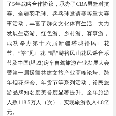
了
5
年战略合作协议，承办了
CBA
男篮对抗
赛、全疆羽毛球、乒乓球邀请赛等重大赛
事活动，丰富了群众文化体育生活。大力
发展生态游、红色游、乡村游、赛事游，
成功举办第十六届新疆塔城裕民山花
节、
“裕”见山花·“唱”游裕民
山花民谣音乐
节及
中国
(塔城)房车自驾旅游产业发展大会
暨第一届援疆共建文旅产业高峰论坛、跨
年烟花盛会、年货节
等系列活动，裕民旅
游品牌知名度美誉度显著提升。
全年旅游
人数
118
.
5
万人（次），实现旅游收入
4
.
8
亿
元。