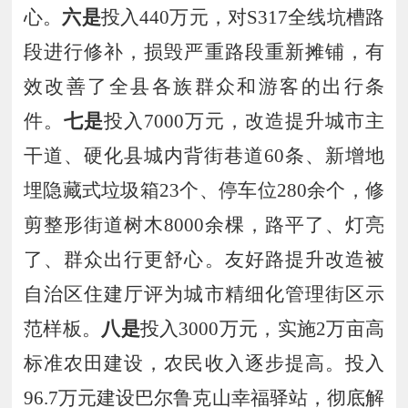
心。
六是
投入
440
万元，对
S
317
全线坑槽路
段进行修补，损毁严重路段重新摊铺，有
效改善了全县各族群众和游客的出行条
件。
七是
投入
7000
万元，改造提升城市主
干道、
硬化县城内背街巷道
60
条、新增地
埋隐藏式垃圾箱
23
个、停车位
280
余个，
修
剪整形街道树木
8000
余棵，
路平了、灯亮
了、群众出行更舒心。友好路提升改造被
自治区住建厅评为城市精细化管理街区示
范样板。
八是
投入
3000
万元，实施
2
万亩高
标准农田建设，农民收入逐步提高。
投入
96
.
7
万元
建设巴尔鲁克山幸福驿站，
彻底解