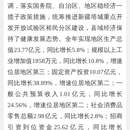
调，
落实国务院、自治区、地区稳经济一
揽子政策措施，
统筹推进新疆塔城重点开
发开放试验区裕民分区建设，县域经济保
持了健康发展态势。
全年
实现
地区生产总
值
23
.
77
亿元，同比增长
5
.
8
%；规模以上工
业增加值
1858
万元，
同比增长
10
.
8
%，增速
位居地区第三；固定资产投资
10
.
07
亿元，
同比增长
38
.
89
%，增速位居地区第二；
一
般公共预算收入
1
.
0
1
亿元，同比增长
24
.
56
%，增速位居地区第二；社会消费品
零售总额
2
.
98
亿元，
同比增长
2
.
8
%；招商
引资到位资金
2
5
.
62
亿元，
同比增长