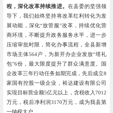
程
，
深化改革持续推进
。
在县委的坚强领
导下，我们始终坚持
将改革红利转化为发
展动能，
深化
“放管服”改革，持续优化营
商环境
，不断提升政务服务水平，
进一步
压缩审批时限，简化办事流程，
全县
新增
市场主体
564
户
，
为新开办企业发放
“
塔礼
包
”
6
份
，
最大限度提升了群众满意度。
国
企改革三年行动任务如期完成
，
先后成立
8
家国有控股一级企业
，
裕达建设有限公司
实现目标营业额
5
亿元以上，含税收入
7012
万元，税后净利润
3170
万元
，
成为我县第
一纳税大户
。