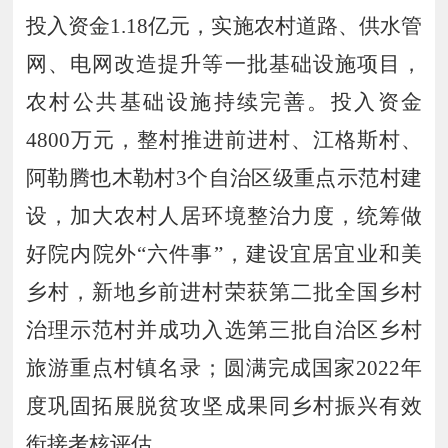
投
入资金
1
.
18
亿元，实施农村道路、供水管
网、电网改造提升等一批基础设施项目，
农村公共基础设施持续完善。投入资金
4800
万元，整村推进前进村、江格斯村、
阿勒腾也木勒村
3
个自治区级重点示范村建
设，加大农村人居环境整治力度，统筹做
好院内院外
“六件事”，
建设宜居宜业和美
乡村
，新地乡前进村荣获第二批全国乡村
治理示范村并成功入选第三批自治区乡村
旅游重点村镇名录；圆满完成国家
2022
年
度巩固拓展脱贫攻坚成果同乡村振兴有效
衔接考核评估。