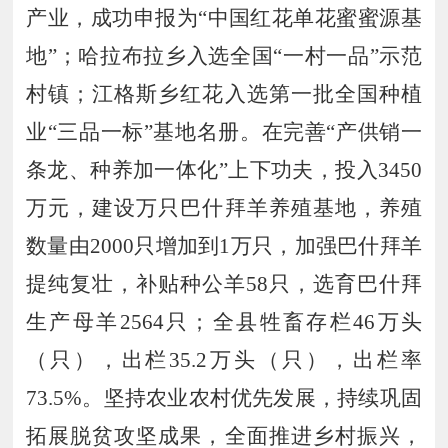
产业，成功申报为
“中国红花单花蜜蜜源基
地”；哈拉布拉乡入选全国“一村一品”示范
村镇；江格斯乡红花入选第一批全国种植
业“三品一标”基地名册。在完善“产供销一
条龙、种养加一体化”上下功夫，投入
3450
万元，建设万只巴什拜羊养殖基地，养殖
数量由
2000
只增加到
1
万只，加强巴什拜羊
提纯复壮，
补贴种公羊
58
只，选育巴什拜
生产母羊
2564
只；
全县牲畜存栏
46
万头
（
只
）
，
出栏
35
.
2
万头
（
只
）
，
出栏率
73
.
5
%
。
坚持农业农村优先发展，持续巩固
拓展脱贫攻坚成果，
全面推进
乡村振兴，