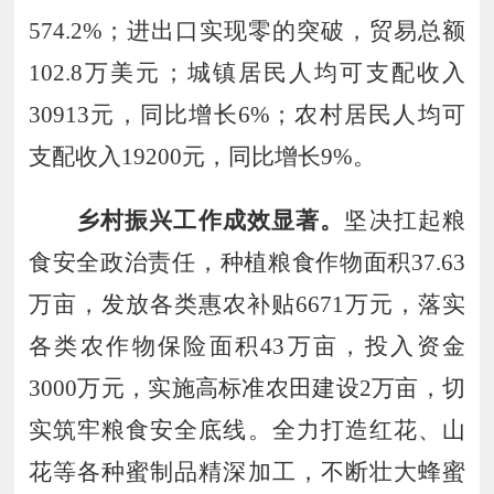
574
.
2
%；进出口实现零的突破，贸易总额
102
.
8
万美元；城镇居民人均可支配收入
30913
元，
同比增长
6
%；农村居民人均可
支配收入
19200
元，
同比增长
9
%。
乡村振兴工作成效显著。
坚决扛起粮
食安全政治责任
，
种植
粮食作物面积
37
.
63
万亩
，
发放
各类惠农补贴
6671
万元，
落实
各类农作物
保险面积
4
3
万亩
，
投入资金
3000
万元，
实施
高标准农田建设
2
万亩，切
实筑牢粮食安全底线
。
全力打造红花、山
花等各种蜜制品精深加工，不断壮大蜂蜜