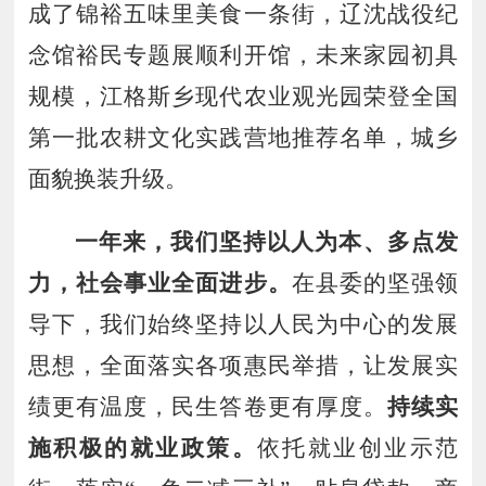
成了锦裕五味里美食一条街，辽沈战役纪
念馆裕民专题展顺利开馆，未来家园初具
规模，江格斯乡现代农业观光园荣登全国
第一批农耕文化实践营地推荐名单，城乡
面貌换装升级。
一年来
，
我们坚持以人为本
、
多点发
力
，
社会事业全面进步
。
在县委的坚强领
导下，我们
始终
坚持
以人民为中心的发展
思想，全面落实各项惠民举措，让发展实
绩更有温度，民生答卷更有厚度。
持续实
施积极的就业政策
。
依托就业创业示范