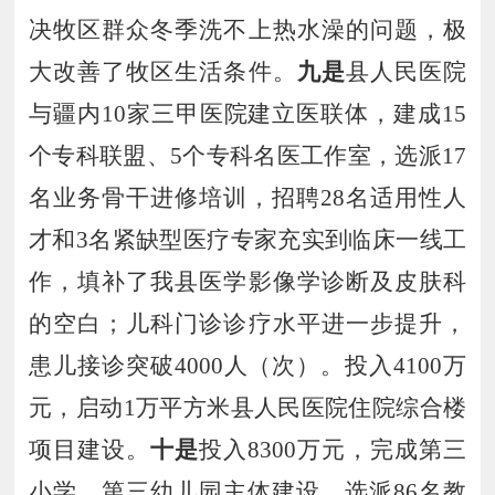
决牧区群众冬季洗不上热水澡的问题，
极
大
改善
了牧区
生活条件
。
九是
县人民医院
与疆内
10
家三甲医院建立医联体，建成
15
个专科联盟、
5
个专科名医工作室，选派
17
名业务骨干进修培训，招聘
28
名适用性人
才和
3
名紧缺型医疗专家充实到临床一线工
作，填补了我县医学影像学诊断及皮肤科
的空白；
儿科门诊诊疗水平进一步提升
，
患儿接诊突破
4000
人（次）
。
投入
4100
万
元，启动
1
万平方米县人民医院住院综合楼
项目建设。
十是
投入
8300
万元，完成第三
小学、第三幼儿园主体建设。
选
派
86
名教