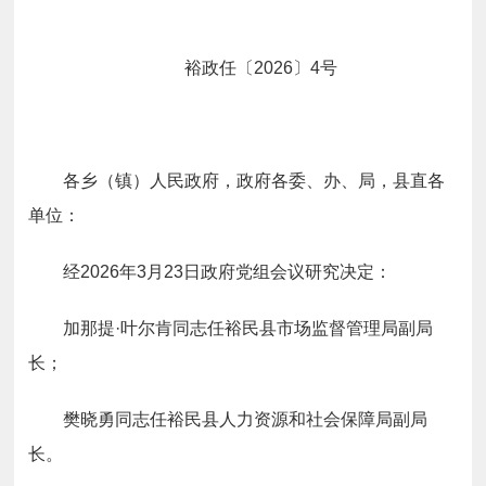
裕政任〔
202
6
〕
4
号
各乡
（
镇
）
人民
政府，政府各委、办、局，县直各
单位：
经
2026
年
3
月
23
日政府党组会议研究决定：
加那
提
·
叶尔肯同志任裕民县市场监督管理局副局
长；
樊晓勇同志任裕民县人力资源和社会保障局副局
长
。