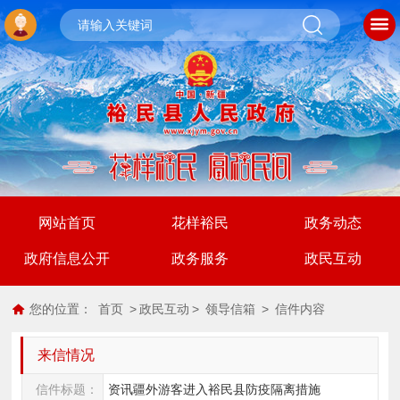
网站首页
花样裕民
政务动态
政府信息公开
政务服务
政民互动
您的位置：
首页
>
政民互动
>
领导信箱
>
信件内容
来信情况
信件标题：
资讯疆外游客进入裕民县防疫隔离措施