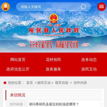
网站首页
花样裕民
政务动态
政府信息公开
政务服务
政民互动
您的位置：
首页
>
政民互动
>
领导信箱
>
信件内容
来信情况
信件标题：
请问离裕民县最近的机场是哪里？