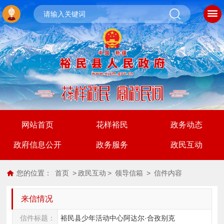
网站首页
花样裕民
政务动态
政府信息公开
政务服务
政民互动
您的位置：
首页
>
政民互动
>
领导信箱
>
信件内容
来信情况
信件标题：
裕民县少年活动中心阿达尔·合孜别克