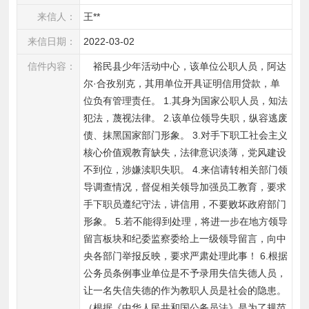
来信人：
王**
来信日期：
2022-03-02
信件内容：
　裕民县少年活动中心，该单位公职人员，阿达
尔·合孜别克，其用单位开具证明信用贷款，单
位负有管理责任。 1.其身为国家公职人员，知法
犯法，蔑视法律。 2.该单位领导失职，纵容逃废
债、抹黑国家部门形象。 3.对手下职工社会主义
核心价值观教育缺失，法律意识淡薄，党风建设
不到位，涉嫌渎职失职。 4.来信请转相关部门领
导调查情况，督促相关领导加强员工教育，要求
手下职员遵纪守法，讲信用，不要败坏政府部门
形象。 5.若不能得到处理，将进一步在地方领导
留言板块和纪委监察委给上一级领导留言，向中
央各部门举报反映，要求严肃处理此事！ 6.根据
公务员条例事业单位是不予录用失信失德人员，
让一名失信失德的作为教职人员是社会的隐患。
（根据《中华人民共和国公务员法》是为了规范