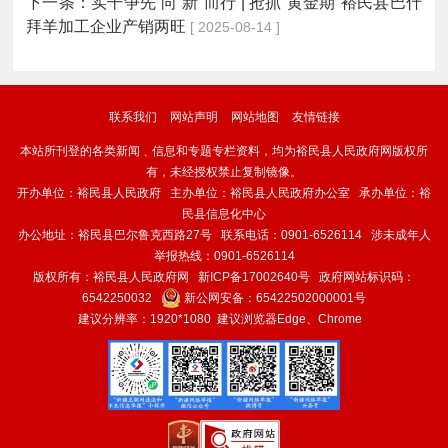
下一条：
实干争先 向“新”而行 | 抢抓“黄金期”裕民县巴什
拜羊加工企业产销两旺
[ 2025-08-14 ]
联系我们
网站声明
网站地图
友情链接
本站所刊登的各类新闻﹑信息和专题专栏资料，均为裕民县人民政府网版权所
有，未经授权禁止复制镜像。
开办单位：裕民县人民政府 主办单位：裕民县人民政府办公室 承办单位：裕
民县信息化中心
办公地址：裕民县巴尔鲁克西路27号 联系电话：0901-6526114 涉未成年人
举报热线：0901-6526114
版权所有：裕民县人民政府网
新ICP备17002640号
政府网站标识码：
6542250032
新公网安备：
65422502000001号
建议分辨率：1920*1080 建议浏览器Edge、Chrome