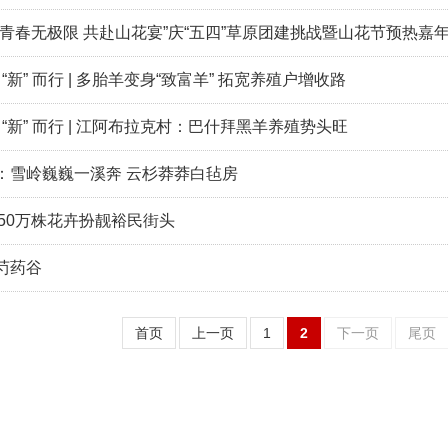
“青春无极限 共赴山花宴”庆“五四”草原团建挑战暨山花节预热嘉
 “新” 而行 | 多胎羊变身“致富羊” 拓宽养殖户增收路
 “新” 而行 | 江阿布拉克村：巴什拜黑羊养殖势头旺
：雪岭巍巍一溪奔 云杉莽莽白毡房
150万株花卉扮靓裕民街头
芍药谷
首页
上一页
1
2
下一页
尾页