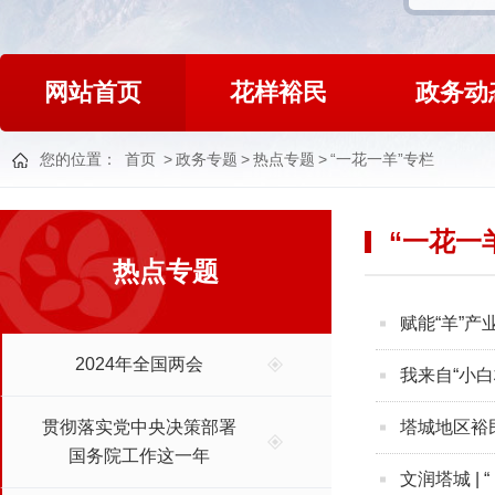
网站首页
花样裕民
政务动
您的位置：
首页
>
政务专题
>
热点专题
>
“一花一羊”专栏
“一花一
热点专题
赋能“羊”
2024年全国两会
我来自“小白
贯彻落实党中央决策部署
塔城地区裕
国务院工作这一年
文润塔城 | 