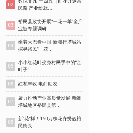
数说非凡“十四五” | 红花开遍富
02
民路 产业绘就…
裕民县政协开展“一花一羊”全产
03
业链专题调研
乘着大巴看中国·新疆行塔城站
04
探寻裕民“一花…
小小红花叶变身村民手中的“金
05
叶子”
06
红花丰收 电商助农
聚力推动产业高质量发展 新疆
07
塔城地区裕民县第…
新“花”样！150万株花卉扮靓裕
08
民街头