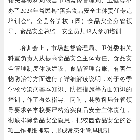
裕民县教科局联合
市场监督管理
局
、卫健委
举
办
了
2024年
裕民县
“落实食品安全主体责任专题
培训会
”
。全县各学校（园）食品安全分管领
导
、食品安全总监、安全员共
43人参加培训。
培训会上，
市场监督管理局、卫健委相关
科室负责人从
提高
食品安全主体责任、
食品安
全管理制度
体系建设
、
食品管理台账
、有害生
物防治等方面进行了详细解读说明
，对于
冬季
学校传染病基本知识、防控措施
等方面知识的
培训
，作了有效指导。同时，
县教科局分管领
导
要求各学校要
严格落实食品安全主体责任
，
彻底排除
食品
安全隐患，把校园食品安全的各
项工作抓细抓实
，
形成常态化
管理机制。