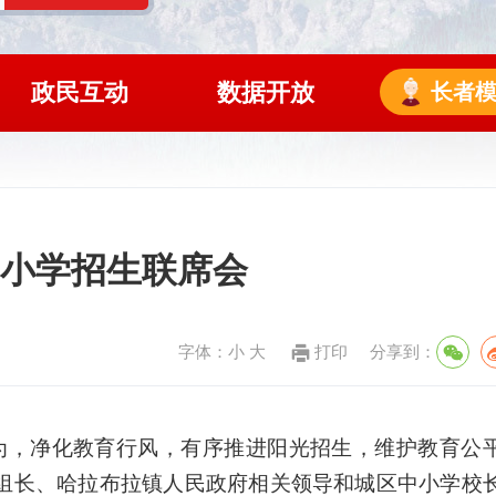
政民互动
数据开放
长者
中小学招生联席会
字体：
小
大
打印
分享到：
为，净化教育行风，有序推进阳光招生，维护教育公
组长、哈拉布拉镇人民政府相关领导和城区中小学校