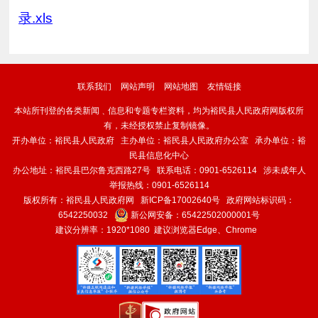
录.xls
联系我们
网站声明
网站地图
友情链接
本站所刊登的各类新闻﹑信息和专题专栏资料，均为裕民县人民政府网版权所
有，未经授权禁止复制镜像。
开办单位：裕民县人民政府 主办单位：裕民县人民政府办公室 承办单位：裕
民县信息化中心
办公地址：裕民县巴尔鲁克西路27号 联系电话：0901-6526114 涉未成年人
举报热线：0901-6526114
版权所有：裕民县人民政府网
新ICP备17002640号
政府网站标识码：
6542250032
新公网安备：
65422502000001号
建议分辨率：1920*1080 建议浏览器Edge、Chrome