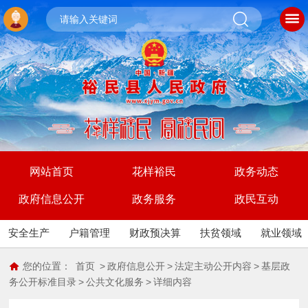
网站首页
花样裕民
政务动态
政府信息公开
政务服务
政民互动
安全生产
户籍管理
财政预决算
扶贫领域
就业领域
您的位置：
首页
>
政府信息公开
>
法定主动公开内容
>
基层政
务公开标准目录
>
公共文化服务
>
详细内容