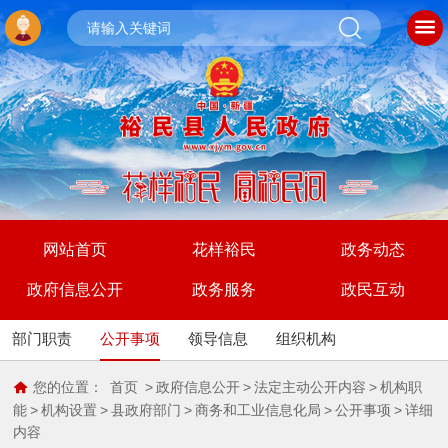
网站首页
花样裕民
政务动态
政府信息公开
政务服务
政民互动
部门职责
公开事项
领导信息
组织机构
您的位置：
首页
>
政府信息公开
>
法定主动公开内容
>
机构职
能
>
机构设置
>
县政府部门
>
商务和工业信息化局
>
公开事项
>
详细
内容