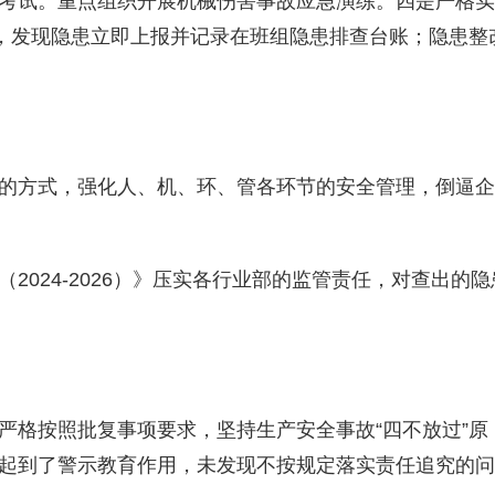
考试。重点组织开展机械伤害事故应急演练。
四是
严格实
查，发现隐患立即上报并记录在班组隐患排查台账；隐患整
的方式，强化人、机、环、管各环节的安全管理，倒逼企
（
2024-202
6
）》
压实各行业部的监管责任，对查出的隐
严格按照批复事项要求，坚持生产安全事
故
“
四不放
过
”
原
起到了警示教育作用，未发现不按规定落实责任追究的问