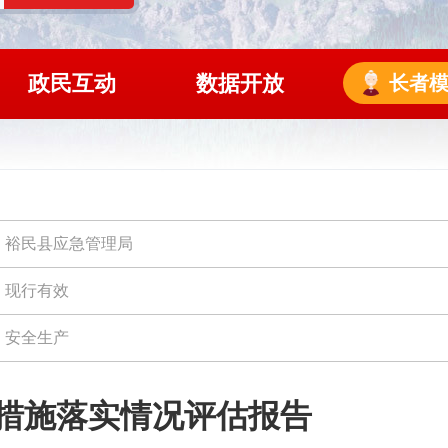
政民互动
数据开放
长者
裕民县应急管理局
现行有效
安全生产
整改措施落实情况评估报告