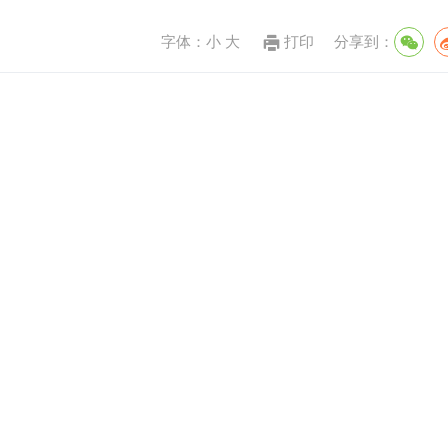
字体：
小
大
打印
分享到：