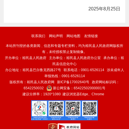
2025年
8
月
25
日
联系我们
网站声明
网站地图
友情链接
本站所刊登的各类新闻﹑信息和专题专栏资料，均为裕民县人民政府网版权所
有，未经授权禁止复制镜像。
开办单位：裕民县人民政府 主办单位：裕民县人民政府办公室 承办单位：裕
民县信息化中心
办公地址：裕民县巴尔鲁克西路27号 联系电话：0901-6526114 涉未成年人
举报热线：0901-6526114
版权所有：裕民县人民政府网
新ICP备17002640号
政府网站标识码：
6542250032
新公网安备：
65422502000001号
建议分辨率：1920*1080 建议浏览器Edge、Chrome