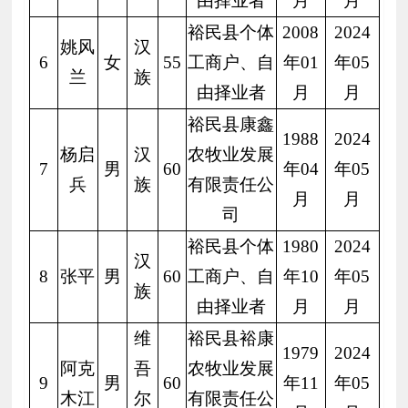
由择业者
月
月
裕民县个体
2008
2024
姚风
汉
6
女
55
工商户、自
年01
年05
兰
族
由择业者
月
月
裕民县康鑫
1988
2024
杨启
汉
农牧业发展
7
男
60
年04
年05
兵
族
有限责任公
月
月
司
裕民县个体
1980
2024
汉
8
张平
男
60
工商户、自
年10
年05
族
由择业者
月
月
维
裕民县裕康
1979
2024
阿克
吾
农牧业发展
9
男
60
年11
年05
木江
尔
有限责任公