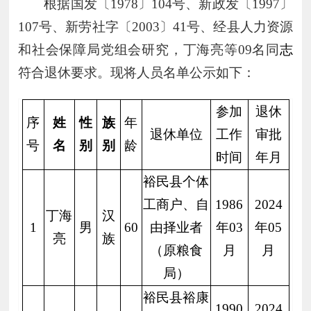
根据国发
〔
1978
〕
104号
、
新政发
〔
1997〕
107
号
、新劳社字〔
2003〕41号、
经县人力资源
和社会保障局
党组
会研究
，
丁海亮等
09名同
志
符合退休要求。现将人员名单公示如下：
参加
退休
序
姓
性
族
年
退休单位
工作
审批
号
名
别
别
龄
时间
年月
裕民县个体
工商户、自
1986
2024
丁海
汉
1
男
60
由择业者
年03
年05
亮
族
（原粮食
月
月
局）
裕民县裕康
1990
2024