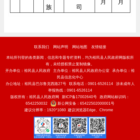
月
月
族
司
联系我们
网站声明
网站地图
友情链接
本站所刊登的各类新闻﹑信息和专题专栏资料，均为裕民县人民政府网版权所
有，未经授权禁止复制镜像。
开办单位：裕民县人民政府 主办单位：裕民县人民政府办公室 承办单位：裕
民县信息化中心
办公地址：裕民县巴尔鲁克西路27号 联系电话：0901-6526114 涉未成年人
举报热线：0901-6526114
版权所有：裕民县人民政府网
新ICP备17002640号
政府网站标识码：
6542250032
新公网安备：
65422502000001号
建议分辨率：1920*1080 建议浏览器Edge、Chrome