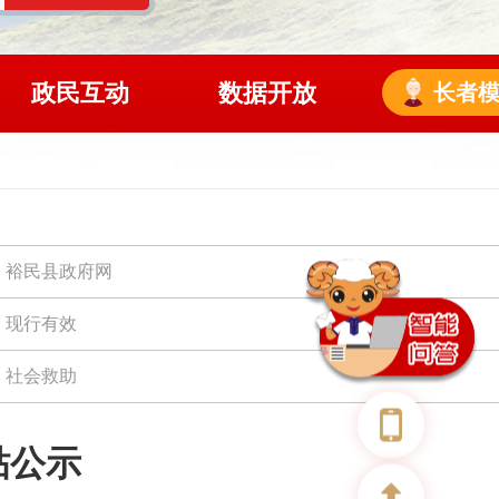
政民互动
数据开放
长者
裕民县政府网
现行有效
社会救助
贴公示