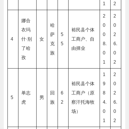
1
2
2
2
娜合
哈
0
0
衣玛
裕民县个体
萨
5
0
2
4
什·别
女
工商户、自
克
5
8.
6.
了哈
由择业
族
0
0
孜
1
2
1
2
裕民县个体
9
0
单志
回
6
工商户（原
8
2
5
男
虎
族
2
察汗托海牧
4.
6.
场）
0
0
1
2