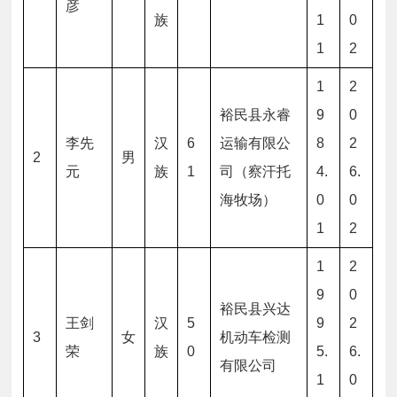
彦
族
1
0
1
2
1
2
裕民县永睿
9
0
李先
汉
6
运输有限公
8
2
2
男
元
族
1
司（察汗托
4.
6.
海牧场）
0
0
1
2
1
2
9
0
裕民县兴达
王剑
汉
5
9
2
3
女
机动车检测
荣
族
0
5.
6.
有限公司
1
0