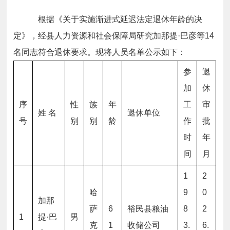
根据
《关于实施渐进式延迟法定退休年龄的决
定》
，经县人力资源和社会保障局研究加那提·巴彦等14
名同
志
符合退休要求。现将人员名单公示如下：
参
退
加
休
序
性
族
年
工
审
姓 名
退休单位
号
别
别
龄
作
批
时
年
间
月
1
2
哈
9
0
加那
萨
6
裕民县粮油
8
2
1
提·巴
男
克
1
收储公司
3.
6.