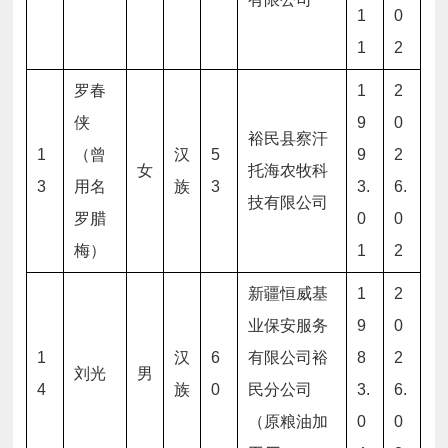
1
0
1
2
罗春
1
2
侠
9
0
裕民县察汗
1
（曾
汉
5
9
2
女
托海农牧科
3
用名
族
3
3.
6.
技有限公司
罗腊
0
0
梅）
1
2
新疆恒威基
1
2
业保安服务
9
0
1
汉
6
有限公司裕
8
2
刘光
男
4
族
0
民分公司
3.
6.
（原粮油加
0
0