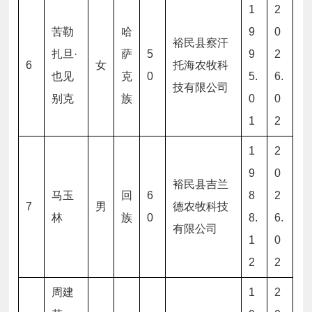
1
2
苦勒
哈
9
0
裕民县察汗
扎旦·
萨
5
9
2
6
女
托海农牧科
也见
克
0
5.
6.
技有限公司
别克
族
0
0
1
2
1
2
9
0
裕民县吉兰
马玉
回
6
8
2
7
男
德农牧科技
林
族
0
8.
6.
有限公司
1
0
2
2
周建
1
2