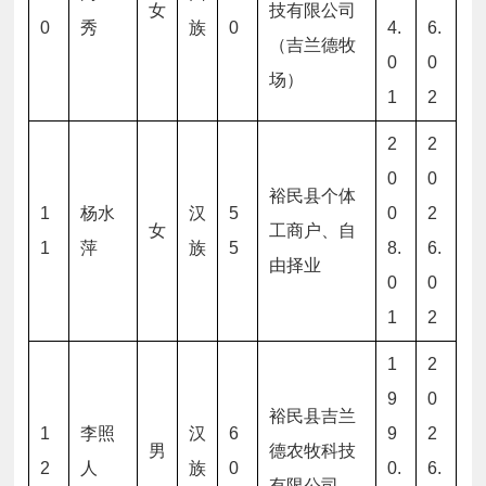
女
技有限公司
0
秀
族
0
4.
6.
（吉兰德牧
0
0
场）
1
2
2
2
0
0
裕民县个体
1
杨水
汉
5
0
2
女
工商户、自
1
萍
族
5
8.
6.
由择业
0
0
1
2
1
2
9
0
裕民县吉兰
1
李照
汉
6
9
2
男
德农牧科技
2
人
族
0
0.
6.
有限公司