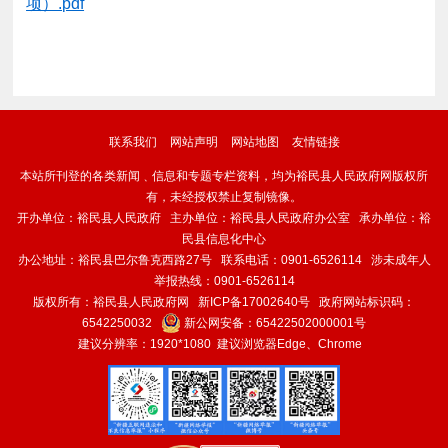
项）.pdf
联系我们
网站声明
网站地图
友情链接
本站所刊登的各类新闻﹑信息和专题专栏资料，均为裕民县人民政府网版权所
有，未经授权禁止复制镜像。
开办单位：裕民县人民政府 主办单位：裕民县人民政府办公室 承办单位：裕
民县信息化中心
办公地址：裕民县巴尔鲁克西路27号 联系电话：0901-6526114 涉未成年人
举报热线：0901-6526114
版权所有：裕民县人民政府网
新ICP备17002640号
政府网站标识码：
6542250032
新公网安备：
65422502000001号
建议分辨率：1920*1080 建议浏览器Edge、Chrome