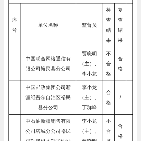
检
复
序
查
查
单位名称
监督员
号
结
结
果
果
贾晓明
不
中国联合网络通信有
合
（主）、
合
限公司裕民县分公司
格
李小龙
格
中国邮政集团公司新
李小龙
合
疆维吾尔自治区裕民
（主）、
/
格
县分公司
丁群峰
中石油新疆销售有限
李小龙
不
合
公司塔城分公司裕民
（主）、
合
格