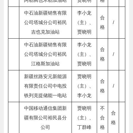
阿勒腾也木勒加油站
贾晓明
格
中石油新疆销售有限
李小龙
合
公司塔城分公司裕民
（主）、
/
格
吉也克加油站
贾晓明
中石油新疆销售有限
李小龙
合
公司塔城分公司裕民
（主）、
/
格
江格斯加油站
贾晓明
新疆丝路安元新能源
贾晓明
合
有限责任公司中电投
（主）、
/
格
铁列克提储能一电站
李小龙
中国移动通信集团新
贾晓明
不
合
疆有限公司裕民县分
（主）、
合
格
公司
丁群峰
格