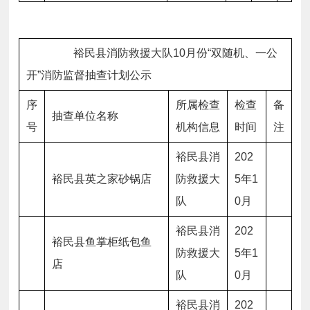
裕民县消防救援大队
10
月
份
“
双随机、一公
开
”
消防监督抽查计划公示
序
所属检查
检查
备
抽查单位名称
号
机构信息
时间
注
裕民县消
202
裕民县英之家砂锅店
防救援大
5
年
1
队
0
月
裕民县消
202
裕民县鱼掌柜纸包鱼
防救援大
5
年
1
店
队
0
月
裕民县消
202