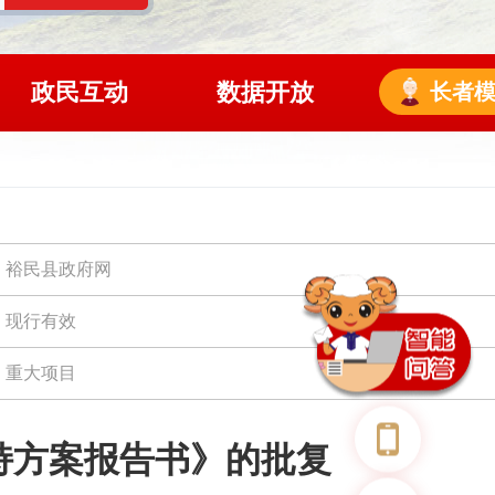
政民互动
数据开放
长者
裕民县政府网
现行有效
重大项目
持方案报告书》的批复