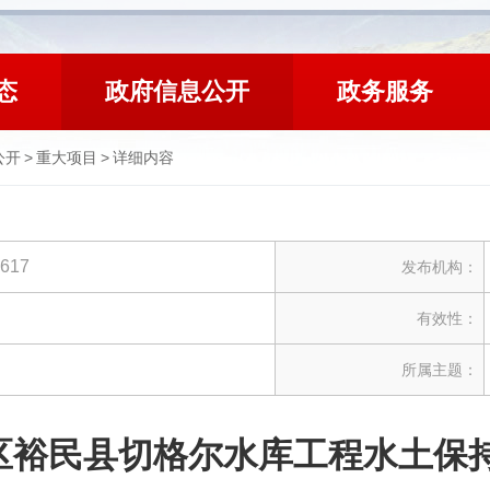
态
政府信息公开
政务服务
公开
>
重大项目
>
详细内容
5617
发布机构：
有效性：
所属主题：
区裕民县切格尔水库工程水土保