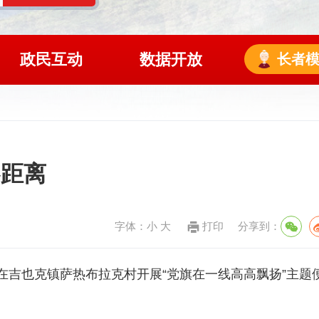
政民互动
数据开放
长者
零距离
字体：
小
大
打印
分享到：
在
吉也克镇
萨热布拉克村开展“党旗在一线高高飘扬”主题