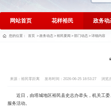
网站首页
花样裕民
政务动
您的位置：
首页
>
政务动态
>
裕民要闻
>
部门动态
>
详细内容
来源：裕民零距离
发布时间：2026-06-25 18:53:27
浏览
近
日，由塔城地区
裕民县
史志办牵头，机关工委
服务活动。