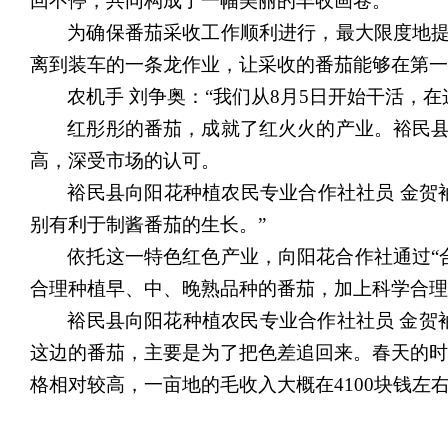
回不停，共同构成了一幅美丽的丰收画卷。
为确保番茄采收工作顺利进行，最大限度地
离到装车的一条龙作业，让采收的番茄能够在第一
农机手
刘争奥：
“我们从8月5
日
开始干活，在
红彤彤的番茄，成就了红火火的产业。裕民
高，深受市场的认可。
裕民县向阳花种植农民专业合作社社员
金贺
别有利于制酱番茄的生长。”
依托这一特色红色产业，向阳花合作社通过
合理种植早、中、晚熟品种的番茄，加上科学合理
裕民县向阳花种植农民专业合作社社员
金贺
这边的番茄，主要是为了把色差追回来。春天的时
格相对较高，一亩地的毛收入大概在
4100块钱左