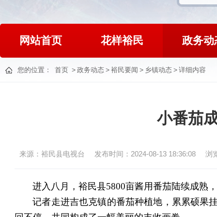
网站首页
花样裕民
政务动
您的位置：
首页
>
政务动态
>
裕民要闻
>
乡镇动态
>
详细内容
小番茄成
来源：裕民县电视台
发布时间：2024-08-13 18:36:08
浏
进入八月，裕民县
5800亩酱用番茄陆续成
记者
走进吉也克镇的番茄种植地，累累硕果