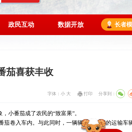
政民互动
数据开放
长者
用番茄喜获丰收
字体：
小
大
打印
分享到：
象，小番茄成了农民的“致富果”。
番茄卷入车内。与此同时，一辆辆满载番茄的运输车