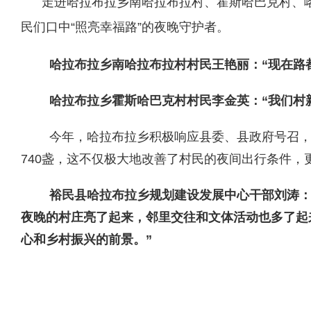
走进哈拉布拉乡南哈拉布拉村、霍斯哈巴克村、
民们口中
“照亮幸福路”的夜晚守护
者
。
哈拉布拉乡南哈拉布拉村村
民
王
艳丽：
“
现在路
哈拉布拉乡霍斯哈巴克村村
民
李
金英：
“我们村
今年，哈拉布拉乡积极响应县委、县政府号召，
740盏，这不仅极大地改善了村民的夜间出行条件
裕民县哈拉布拉
乡规划
建设发展中心
干部
刘
涛
夜晚的村庄亮了起来，邻里交往和文体活动也多了起
心和乡村振兴的前景。
”