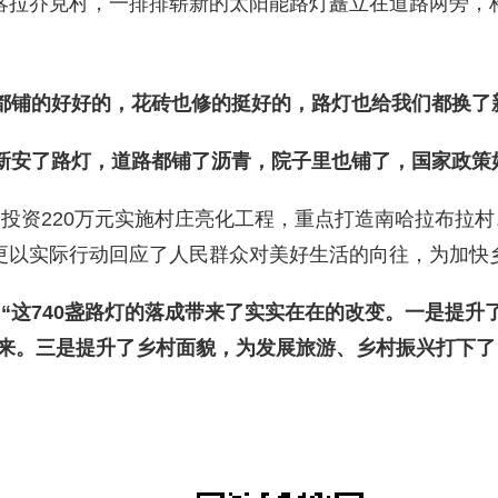
喀拉
乔克村
，
一排排崭新的太阳能路灯矗立在道路两旁，
都铺
的
好好的，花砖也修
的
挺好的，路灯也给我们都换了
新安了路灯，道路都铺了沥青，
院子里也
铺了
，
国家政策
投资220万元实施村庄亮化工程，重点打造南哈拉布拉
，更以实际行动回应了人民群众对美好生活的向往，为加快
：
“
这740盏路灯的落成带来了实实在在的改变
。
一是提升
来
。
三是提升了乡村面貌，为发展旅游、乡村振兴打下了