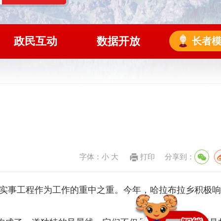
政民互动
数据开放
长者
字体：
小
大
打印
分享到：
实事工程作为工作的重中之重。今年，哈拉布拉乡积极响