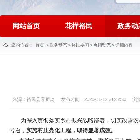
网站首页
花样裕民
政务动
您的位置：
首页
>
政务动态
>
裕民要闻
>
乡镇动态
>
详细内容
来源：裕民县零距离
发布时间：2025-11-12 21:42:39
浏
为深入贯彻落实乡村振兴战略部署，切实改善农
号召，
实施
村庄亮化工程
，
取得
显著成效
。