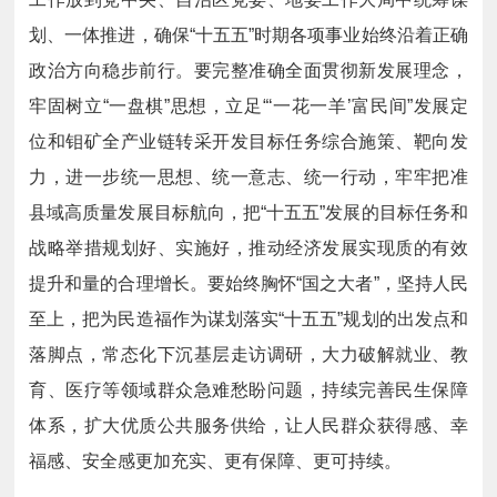
划、一体推进，确保“十五五”时期各项事业始终沿着正确
政治方向稳步前行。要完整准确全面贯彻新发展理念，
牢固树立“一盘棋”思想，立足“
‘
一花一羊
’
富民间
”发展定
位和钼矿全产业链转采开发目标任务综合施策、靶向发
力，进一步
统一思想、统一意志、统一行动
，牢牢把准
县域高质量发展目标航向，把“十五五”发展的目标任务和
战略举措规划好、实施好，推动经济发展实现质的有效
提升和量的合理增长。要始终胸怀“国之大者”，坚持人民
至上，把为民造福作为谋划落实“十五五”规划的出发点和
落脚点，常态化下沉基层走访调研，大力破解就业、教
育、医疗等领域群众急难愁盼问题，持续完善民生保障
体系，扩大优质公共服务供给，让
人民群众获得感、幸
福感、安全感更加充实、更有保障、更可持续
。