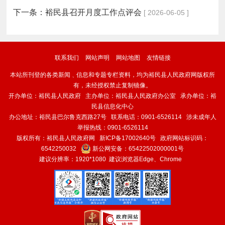
下一条：
裕民县召开月度工作点评会
[ 2026-06-05 ]
联系我们
网站声明
网站地图
友情链接
本站所刊登的各类新闻﹑信息和专题专栏资料，均为裕民县人民政府网版权所
有，未经授权禁止复制镜像。
开办单位：裕民县人民政府 主办单位：裕民县人民政府办公室 承办单位：裕
民县信息化中心
办公地址：裕民县巴尔鲁克西路27号 联系电话：0901-6526114 涉未成年人
举报热线：0901-6526114
版权所有：裕民县人民政府网
新ICP备17002640号
政府网站标识码：
6542250032
新公网安备：
65422502000001号
建议分辨率：1920*1080 建议浏览器Edge、Chrome