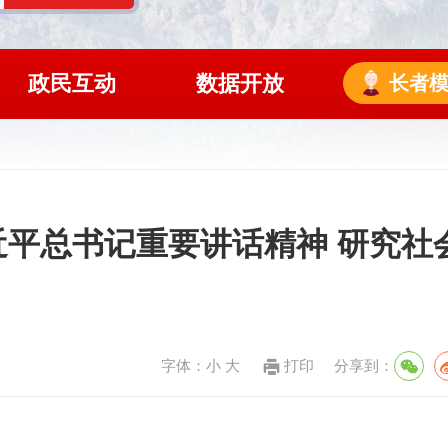
政民互动
数据开放
长者
平总书记重要讲话精神 研究社
字体：
小
大
打印
分享到：