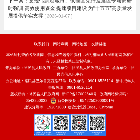
下一条：
支现伟到塔城市、试验区先行发展区专项调研
时强调 高效使用资金 提速项目建设 为“十五五”高质量发
展提供坚实支撑
[ 2026-01-07 ]
联系我们
网站声明
网站地图
友情链接
本站所刊登的各类新闻﹑信息和专题专栏资料，均为裕民县人民政府网版权所
有，未经授权禁止复制镜像。
开办单位：裕民县人民政府 主办单位：裕民县人民政府办公室 承办单位：裕
民县信息化中心
办公地址：裕民县巴尔鲁克西路27号 联系电话：0901-6526114 涉未成年人
举报热线：0901-6526114
版权所有：裕民县人民政府网
新ICP备17002640号
政府网站标识码：
6542250032
新公网安备：
65422502000001号
建议分辨率：1920*1080 建议浏览器Edge、Chrome