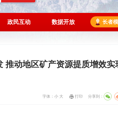
政民互动
数据开放
长者
发 推动地区矿产资源提质增效实
字体：
小
大
打印
分享到：