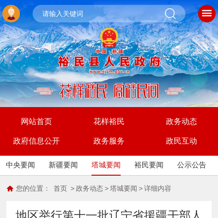
网站首页
花样裕民
政务动态
政府信息公开
政务服务
政民互动
中央要闻
新疆要闻
塔城要闻
裕民要闻
公示公告
您的位置：
首页
>
政务动态
>
塔城要闻
>
详细内容
地区举行第十一批辽宁省援疆干部人