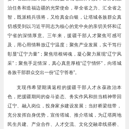
治任务和造福边疆的光荣使命，举全省之力、汇全省之
智，既派精兵强将，又给真金白银，让塔城各族群众真
切感受到以习近平同志为核心的党中央的亲切关怀和辽
宁省的深情厚意。三年来，援疆干部人才聚焦可感可
及，用心用情释放辽宁温度；聚焦产业发展，实干笃行
彰显“辽宁力量”；聚焦培根铸魂，凝心聚力展现“辽宁风
采”；聚焦手足情深，真心真意厚植“辽宁情怀”，向塔城
各族干部群众交出一份“辽宁答卷”。
支现伟希望期满返程的援疆干部人才永葆政治本
色，把援疆期间的奋斗姿态、务实作风和担当精神带回
辽宁、融入岗位，投身家乡建设发展；当好桥梁纽带，
充分发挥自身优势，宣传塔城、推介塔城，为辽塔两地
民生共建、产业合作、人才交流、文化交融牵线搭桥、