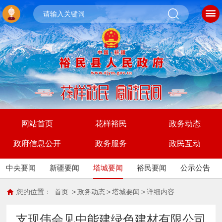
网站首页
花样裕民
政务动态
政府信息公开
政务服务
政民互动
中央要闻
新疆要闻
塔城要闻
裕民要闻
公示公告
您的位置：
首页
>
政务动态
>
塔城要闻
>
详细内容
支现伟会见中能建绿色建材有限公司