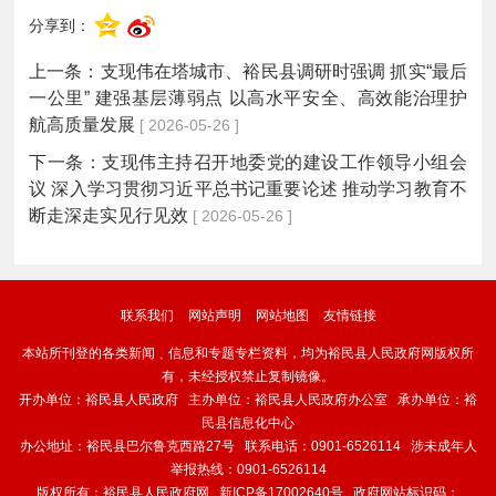
分享到：
上一条：
支现伟在塔城市、裕民县调研时强调 抓实“最后
一公里” 建强基层薄弱点 以高水平安全、高效能治理护
航高质量发展
[ 2026-05-26 ]
下一条：
支现伟主持召开地委党的建设工作领导小组会
议 深入学习贯彻习近平总书记重要论述 推动学习教育不
断走深走实见行见效
[ 2026-05-26 ]
联系我们
网站声明
网站地图
友情链接
本站所刊登的各类新闻﹑信息和专题专栏资料，均为裕民县人民政府网版权所
有，未经授权禁止复制镜像。
开办单位：裕民县人民政府 主办单位：裕民县人民政府办公室 承办单位：裕
民县信息化中心
办公地址：裕民县巴尔鲁克西路27号 联系电话：0901-6526114 涉未成年人
举报热线：0901-6526114
版权所有：裕民县人民政府网
新ICP备17002640号
政府网站标识码：