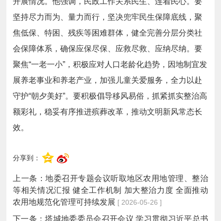
开展情况。他强调，民政工作关系民生、连着民心。要
坚持尽力而为、量力而行，坚决兜牢民生保障底线，聚
焦低保、特困、残疾等困难群体，健全完善分层分类社
会保障体系，确保应保尽保、应救尽救、应纳尽纳。要
聚焦“一老一小”，积极应对人口老龄化趋势，因地制宜发
展养老事业和养老产业，加强儿童关爱服务，全力以赴
守护“朝夕美好”。要积极倡导移风易俗，抓紧抓实整治高
额彩礼，稳妥有序推进殡葬改革，推动文明新风常态长
效。
分享到：
上一条：
地委召开专题会议听取地区农用地管理、整治
等相关情况汇报 健全工作机制 加大整治力度 全面推动
农用地规范化管理可持续发展
[ 2026-05-26 ]
下一条：
塔城地委委员会召开会议 学习贯彻习近平总书