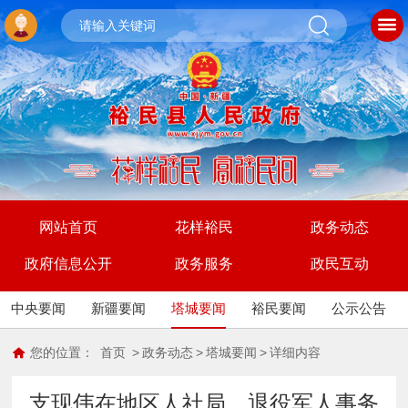
网站首页
花样裕民
政务动态
政府信息公开
政务服务
政民互动
中央要闻
新疆要闻
塔城要闻
裕民要闻
公示公告
您的位置：
首页
>
政务动态
>
塔城要闻
>
详细内容
支现伟在地区人社局、退役军人事务