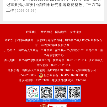
记重要指示重要回信精神 研究部署巡视整改、“三农”等
工作
[ 2026-05-26 ]
联系我们
网站声明
网站地图
友情链接
本站所刊登的各类新闻﹑信息和专题专栏资料，均为裕民县人民政府网版权所
有，未经授权禁止复制镜像。
开办单位：裕民县人民政府 主办单位：裕民县人民政府办公室 承办单位：裕
民县信息化中心
办公地址：裕民县巴尔鲁克西路27号 联系电话：0901-6526114 涉未成年人
举报热线：0901-6526114
版权所有：裕民县人民政府网
新ICP备17002640号
政府网站标识码：
6542250032
新公网安备：
65422502000001号
建议分辨率：1920*1080 建议浏览器Edge、Chrome