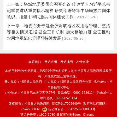
上一条：
塔城地委委员会召开会议 传达学习习近平总书
记重要讲话重要指示精神 研究部署铸牢中华民族共同体
意识、推进中华民族共同体建设工作
[ 2026-05-26 ]
下一条：
地委召开专题会议听取地区农用地管理、整治
等相关情况汇报 健全工作机制 加大整治力度 全面推动
农用地规范化管理可持续发展
[ 2026-05-26 ]
联系我们
网站声明
网站地图
友情链接
本站所刊登的各类新闻﹑信息和专题专栏资料，均为裕民县人民政府网版权所
有，未经授权禁止复制镜像。
开办单位：裕民县人民政府 主办单位：裕民县人民政府办公室 承办单位：裕
民县信息化中心
办公地址：裕民县巴尔鲁克西路27号 联系电话：0901-6526114 涉未成年人
举报热线：0901-6526114
版权所有：裕民县人民政府网
新ICP备17002640号
政府网站标识码：
6542250032
新公网安备：
65422502000001号
建议分辨率：1920*1080 建议浏览器Edge、Chrome