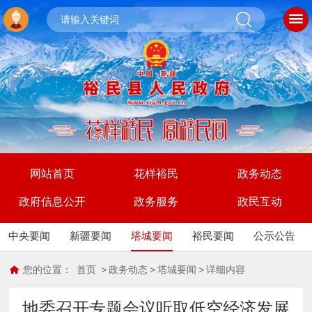
网站首页
花样裕民
政务动态
政府信息公开
政务服务
政民互动
中央要闻
新疆要闻
塔城要闻
裕民要闻
公示公告
您的位置：
首页
>
政务动态
>
塔城要闻
>
详细内容
地委召开专题会议听取低空经济发展