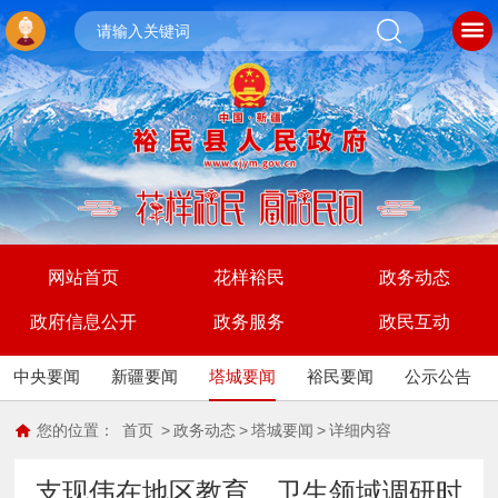
网站首页
花样裕民
政务动态
政府信息公开
政务服务
政民互动
中央要闻
新疆要闻
塔城要闻
裕民要闻
公示公告
您的位置：
首页
>
政务动态
>
塔城要闻
>
详细内容
支现伟在地区教育、卫生领域调研时