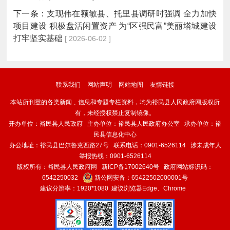
下一条：
支现伟在额敏县、托里县调研时强调 全力加快
项目建设 积极盘活闲置资产 为“区强民富”美丽塔城建设
打牢坚实基础
[ 2026-06-02 ]
联系我们
网站声明
网站地图
友情链接
本站所刊登的各类新闻﹑信息和专题专栏资料，均为裕民县人民政府网版权所
有，未经授权禁止复制镜像。
开办单位：裕民县人民政府 主办单位：裕民县人民政府办公室 承办单位：裕
民县信息化中心
办公地址：裕民县巴尔鲁克西路27号 联系电话：0901-6526114 涉未成年人
举报热线：0901-6526114
版权所有：裕民县人民政府网
新ICP备17002640号
政府网站标识码：
6542250032
新公网安备：
65422502000001号
建议分辨率：1920*1080 建议浏览器Edge、Chrome