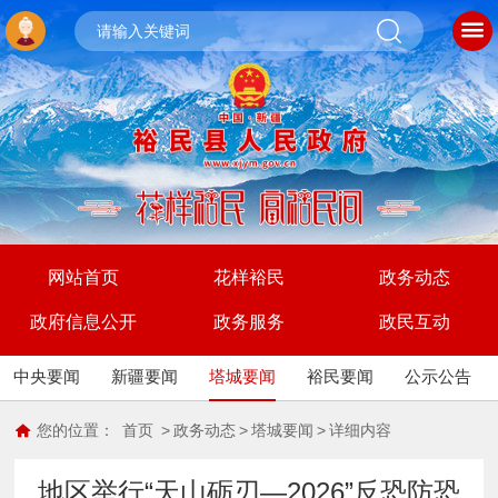
网站首页
花样裕民
政务动态
政府信息公开
政务服务
政民互动
中央要闻
新疆要闻
塔城要闻
裕民要闻
公示公告
您的位置：
首页
>
政务动态
>
塔城要闻
>
详细内容
地区举行“天山砺刃—2026”反恐防恐