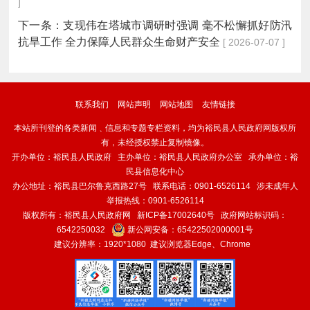
]
下一条：
支现伟在塔城市调研时强调 毫不松懈抓好防汛
抗旱工作 全力保障人民群众生命财产安全
[ 2026-07-07 ]
联系我们
网站声明
网站地图
友情链接
本站所刊登的各类新闻﹑信息和专题专栏资料，均为裕民县人民政府网版权所
有，未经授权禁止复制镜像。
开办单位：裕民县人民政府 主办单位：裕民县人民政府办公室 承办单位：裕
民县信息化中心
办公地址：裕民县巴尔鲁克西路27号 联系电话：0901-6526114 涉未成年人
举报热线：0901-6526114
版权所有：裕民县人民政府网
新ICP备17002640号
政府网站标识码：
6542250032
新公网安备：
65422502000001号
建议分辨率：1920*1080 建议浏览器Edge、Chrome