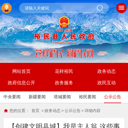
网站首页
花样裕民
政务动态
政府信息公开
政务服务
政民互动
中央要闻
新疆要闻
塔城要闻
裕民要闻
公示公告
您的位置：
首页
>
政务动态
>
公示公告
>
详细内容
【创建文明县城】我是主人翁 这些事