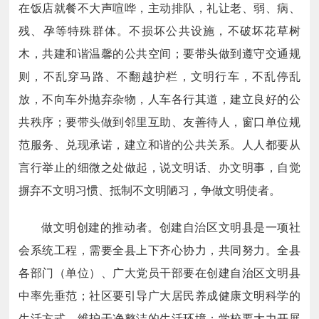
在饭店就餐不大声喧哗，主动排队，礼让老、弱、病、
残、孕等特殊群体。不损坏公共设施，不破坏花草树
木，共建和谐温馨的公共空间；要带头做到遵守交通规
则，不乱穿马路、不翻越护栏，文明行车，不乱停乱
放，不向车外抛弃杂物，人车各行其道，建立良好的公
共秩序；要带头做到邻里互助、友善待人，窗口单位规
范服务、兑现承诺，建立和谐的公共关系。人人都要从
言行举止的细微之处做起，说文明话、办文明事，自觉
摒弃不文明习惯、抵制不文明陋习，争做文明使者。
做文明创建的推动者。创建自治区文明县是一项社
会系统工程，需要全县上下齐心协力，共同努力。全县
各部门（单位）、广大党员干部要在创建自治区文明县
中率先垂范；社区要引导广大居民养成健康文明科学的
生活方式，维护干净整洁的生活环境；学校要大力开展