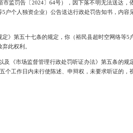
裕市监罚告〔2024〕64号），因下落不明无法送达，
等5户个人独资企业）公告送达行政处罚告知书，内容
规定》第五十七条的规定，你（
裕民县超时空网络等
5
放弃此权利。
以及《市场监督管理行政处罚
听证办法
》第五条的规
五个工作日内未行使陈述、申辩权
，未要求听证
的，