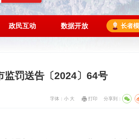
政民互动
数据开放
长者
监罚送告〔2024〕64号
字体：
小
大
打印
分享到：