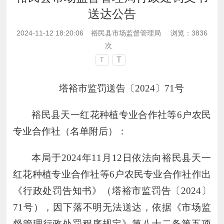
送达公告
2024-11-12 18:20:06
裕民县市场监督管理局
浏览：
3836
次
T
T
塔裕
市监
罚送告
〔
2024
〕
71
号
裕民县天一红花种植专业合作社等
6
户
农民
专业合作
社（名单附后）：
本局
于
2024年11月12日依法向
裕民县天一
红花种植专业合作社等
6
户
农民
专业合作
社作出
《行政处罚告知书》
（塔裕
市监
罚告
〔
2024
〕
71
号
），
因下落不明无法送达，依据《市场监
督管理行政处罚程序规定》第八十二条第五项