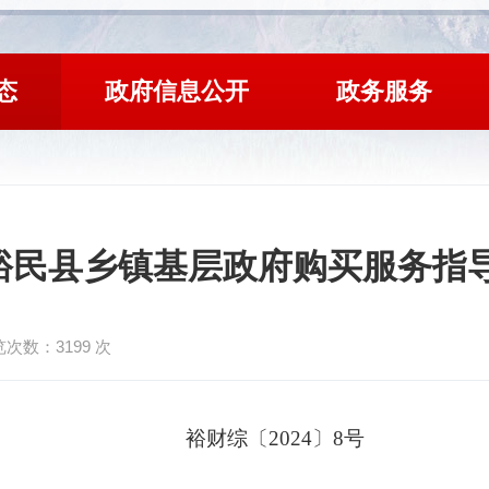
态
政府信息公开
政务服务
裕民县乡镇基层政府购买服务指
览次数：
3199
次
裕财
综
〔
20
2
4
〕
8
号