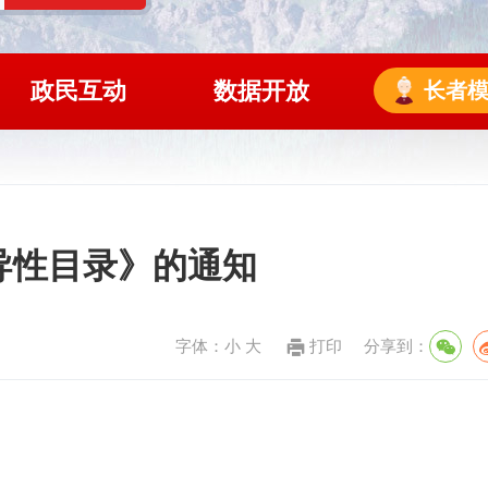
政民互动
数据开放
长者
导性目录》的通知
字体：
小
大
打印
分享到：