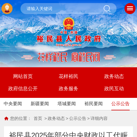
网站首页
花样裕民
政务动态
政府信息公开
政务服务
政民互动
中央要闻
新疆要闻
塔城要闻
裕民要闻
公示公告
您的位置：
首页
>
政务动态
>
公示公告
>
详细内容
裕民县2025年部分中央财政以工代赈